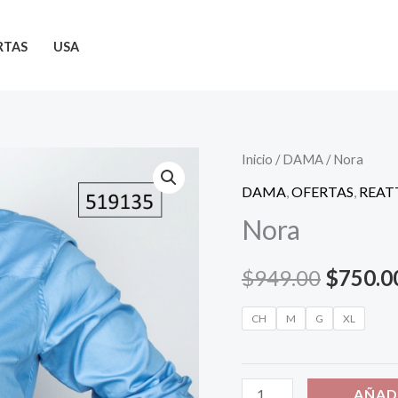
RTAS
USA
Nora
Inicio
/
DAMA
/ Nora
Origina
cantidad
DAMA
,
OFERTAS
,
REA
price
Nora
was:
$
949.00
$
750.0
$949.0
CH
M
G
XL
AÑAD