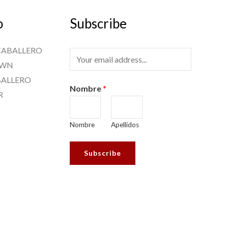
o
Subscribe
CABALLERO
E
OWN
M
BALLERO
A
Nombre
*
R
I
L
Nombre
Apellidos
*
Subscribe